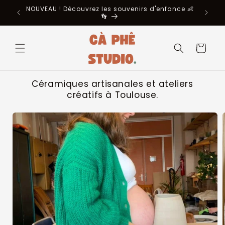
et
NOUVEAU ! Découvrez les souvenirs d'enfance 👶
Immort
passer
👣
au
contenu
Panier
Céramiques artisanales et ateliers
créatifs à Toulouse.