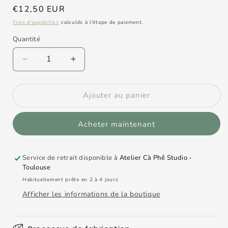
Prix
€12,50 EUR
habituel
Frais d'expédition
calculés à l'étape de paiement.
Quantité
Réduire
Augmenter
la
la
quantité
quantité
Ajouter au panier
de
de
Worry
Worry
stone
stone
Acheter maintenant
porte-
porte-
clé
clé
Service de retrait disponible à
Atelier Cà Phê Studio -
Toulouse
Habituellement prête en 2 à 4 jours
Afficher les informations de la boutique